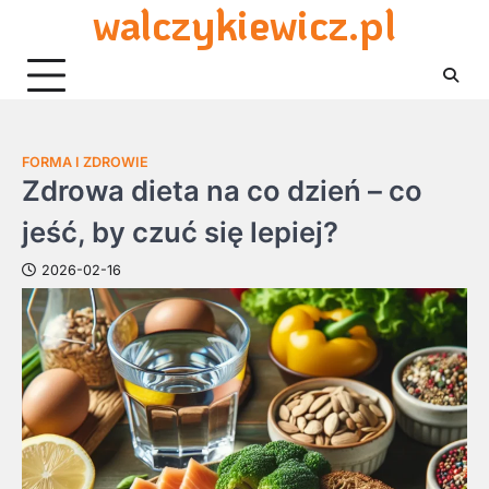
walczykiewicz.pl
Skip
to
content
FORMA I ZDROWIE
Zdrowa dieta na co dzień – co
jeść, by czuć się lepiej?
2026-02-16