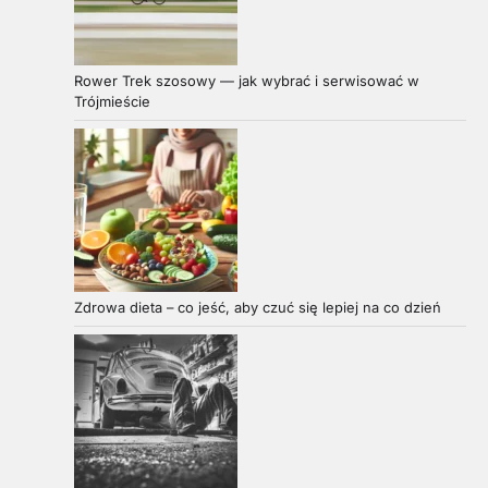
Rower Trek szosowy — jak wybrać i serwisować w
Trójmieście
Zdrowa dieta – co jeść, aby czuć się lepiej na co dzień