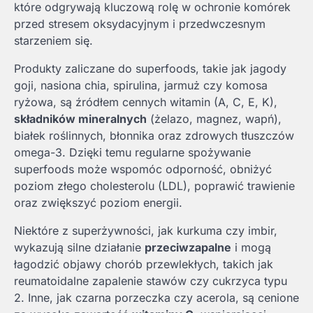
które odgrywają kluczową rolę w ochronie komórek
przed stresem oksydacyjnym i przedwczesnym
starzeniem się.
Produkty zaliczane do superfoods, takie jak jagody
goji, nasiona chia, spirulina, jarmuż czy komosa
ryżowa, są źródłem cennych witamin (A, C, E, K),
składników mineralnych
(żelazo, magnez, wapń),
białek roślinnych, błonnika oraz zdrowych tłuszczów
omega-3. Dzięki temu regularne spożywanie
superfoods może wspomóc odporność, obniżyć
poziom złego cholesterolu (LDL), poprawić trawienie
oraz zwiększyć poziom energii.
Niektóre z superżywności, jak kurkuma czy imbir,
wykazują silne działanie
przeciwzapalne
i mogą
łagodzić objawy chorób przewlekłych, takich jak
reumatoidalne zapalenie stawów czy cukrzyca typu
2. Inne, jak czarna porzeczka czy acerola, są cenione