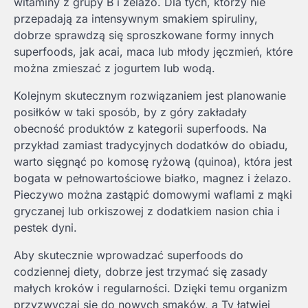
witaminy z grupy B i żelazo. Dla tych, którzy nie
przepadają za intensywnym smakiem spiruliny,
dobrze sprawdzą się sproszkowane formy innych
superfoods, jak acai, maca lub młody jęczmień, które
można zmieszać z jogurtem lub wodą.
Kolejnym skutecznym rozwiązaniem jest planowanie
posiłków w taki sposób, by z góry zakładały
obecność produktów z kategorii superfoods. Na
przykład zamiast tradycyjnych dodatków do obiadu,
warto sięgnąć po komosę ryżową (quinoa), która jest
bogata w pełnowartościowe białko, magnez i żelazo.
Pieczywo można zastąpić domowymi waflami z mąki
gryczanej lub orkiszowej z dodatkiem nasion chia i
pestek dyni.
Aby skutecznie wprowadzać superfoods do
codziennej diety, dobrze jest trzymać się zasady
małych kroków i regularności. Dzięki temu organizm
przyzwyczai się do nowych smaków, a Ty łatwiej