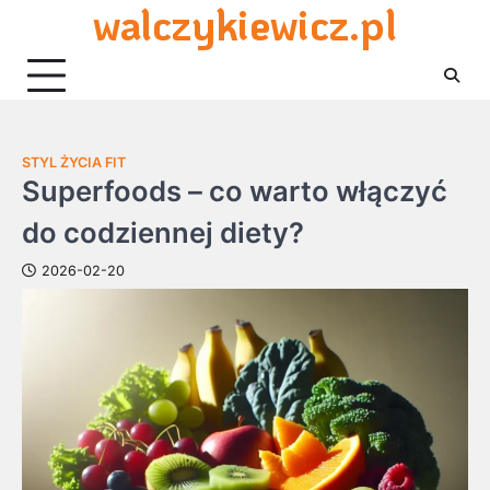
walczykiewicz.pl
Skip
to
content
STYL ŻYCIA FIT
Superfoods – co warto włączyć
do codziennej diety?
2026-02-20