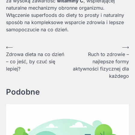
za wysoką zawartość
witaminy C
, wspierającej
naturalne mechanizmy obronne organizmu.
Włączenie superfoods do diety to prosty i naturalny
sposób na kompleksowe wsparcie zdrowia i lepsze
samopoczucie na co dzień.
Nawigacja
⟵
⟶
Zdrowa dieta na co dzień
Ruch to zdrowie –
wpisu
– co jeść, by czuć się
najlepsze formy
lepiej?
aktywności fizycznej dla
każdego
Podobne