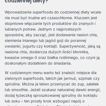
codziennej diety?
Wprowadzenie superfoods do codziennej diety wcale
nie musi być trudne ani czasochłonne. Kluczem jest
stopniowe włączanie tych produktów do znanych i
lubianych potraw. Jednym z najprostszych
sposobów, aby zacząć, jest dodawanie nasion chia,
siemienia lnianego lub jagód goji do porannej
owsianki, jogurtu czy koktajli. Superżywność, jaką są
nasiona chia, dostarcza dużych ilości błonnika,
kwasów omega-3 oraz białka roślinnego, co czyni ją
doskonałym dodatkiem do śniadania.
W codziennym menu warto też znaleźć miejsce dla
zielonych superfoods, takich jak jarmuż, szpinak czy
spirulina. Można je łatwo przemycać do zup, sałatek
lub smoothie. Jeżeli szukasz naturalnej dawki energii,
dodaj łyżeczkę sproszkowanej spiruliny do koktajlu
lub soku – ten prosty krok wzbogaci napój o