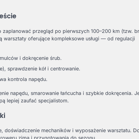
eście
o zaplanować przegląd po pierwszych 100–200 km (tzw. bre
ą warsztaty oferujące kompleksowe usługi — od regulacji
mulców i dokręcenie śrub.
e), sprawdzenie kół i centrowanie.
wa kontrola napędu.
nie napędu, smarowanie łańcucha i szybkie dokręcenia. J
ą lepiej zaufać specjalistom.
ki
ie, doświadczenie mechaników i wyposażenie warsztatu. D
 roweru zimą i przygotowania do sezonu.