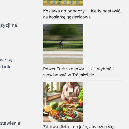
Kosiarka do poboczy — kiedy postawić
na kosiarkę gąsienicową
zycji na
owe są
 bólu
Rower Trek szosowy — jak wybrać i
serwisować w Trójmieście
ustawienia
Zdrowa dieta – co jeść, aby czuć się