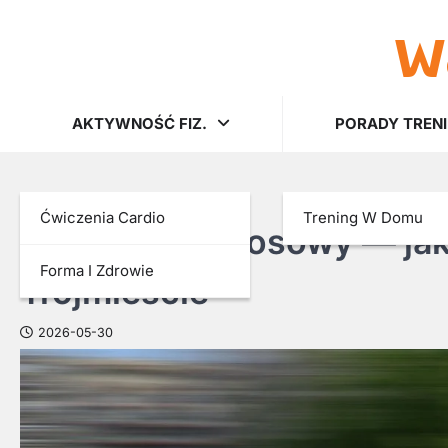
w
Skip
to
content
AKTYWNOŚĆ FIZ.
PORADY TREN
AKTYWNOŚĆ FIZ.
Ćwiczenia Cardio
Trening W Domu
Rower Trek szosowy — jak
Forma I Zdrowie
Trójmieście
2026-05-30