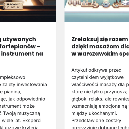
g używanych
Zrelaksuj się razem
i fortepianów –
dzięki masażom dla
 instrument na
w warszawskim sp
Artykuł odkrywa przed
kompleksowo
czytelnikiem wyjątkowe
e zalety inwestowania
właściwości masaży dla p
 pianina,
które nie tylko przynoszą
jąc, jak odpowiednio
głęboki relaks, ale równie
nstrument może
wzmacniają emocjonalną 
ć Twoją muzyczną
między ukochanymi.
wiele lat. Eksperci
Przedstawione zostały
kluczowe kryteria
precyzyjnie dobrane techn