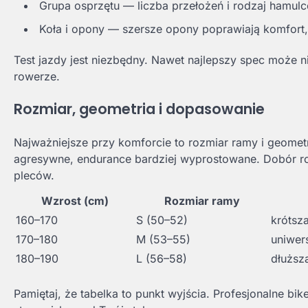
Grupa osprzętu — liczba przełożeń i rodzaj hamulc
Koła i opony — szersze opony poprawiają komfort,
Test jazdy jest niezbędny. Nawet najlepszy spec może 
rowerze.
Rozmiar, geometria i dopasowanie
Najważniejsze przy komforcie to rozmiar ramy i geome
agresywne, endurance bardziej wyprostowane. Dobór ro
pleców.
Wzrost (cm)
Rozmiar ramy
160–170
S (50–52)
krótsz
170–180
M (53–55)
uniwer
180–190
L (56–58)
dłuższ
Pamiętaj, że tabelka to punkt wyjścia. Profesjonalne bike