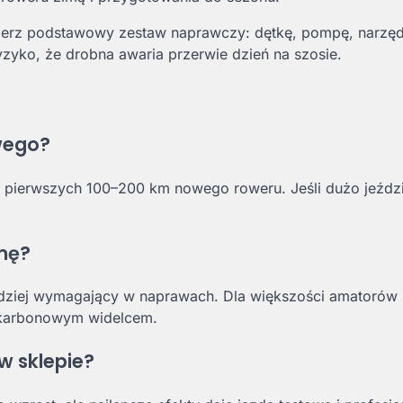
abierz podstawowy zestaw naprawczy: dętkę, pompę, narzęd
yzyko, że drobna awaria przerwie dzień na szosie.
wego?
pierwszych 100–200 km nowego roweru. Jeśli dużo jeździ
mę?
bardziej wymagający w naprawach. Dla większości amatorów
 karbonowym widelcem.
w sklepie?