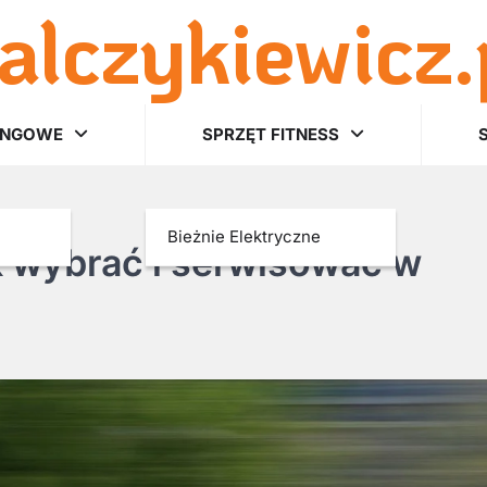
alczykiewicz.
INGOWE
SPRZĘT FITNESS
Bieżnie Elektryczne
 wybrać i serwisować w