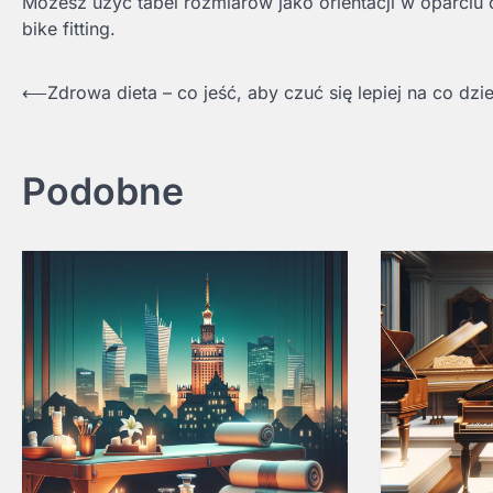
Możesz użyć tabel rozmiarów jako orientacji w oparciu o
bike fitting.
Nawigacja
⟵
Zdrowa dieta – co jeść, aby czuć się lepiej na co dzi
wpisu
Podobne