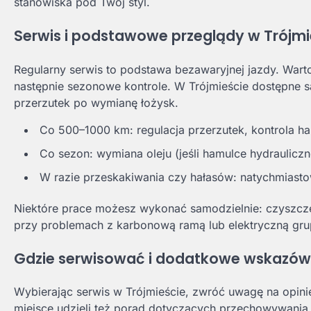
stanowiska pod Twój styl.
Serwis i podstawowe przeglądy w Trójmi
Regularny serwis to podstawa bezawaryjnej jazdy. Wart
następnie sezonowe kontrole. W Trójmieście dostępne s
przerzutek po wymianę łożysk.
Co 500–1000 km: regulacja przerzutek, kontrola ha
Co sezon: wymiana oleju (jeśli hamulce hydrauliczn
W razie przeskakiwania czy hałasów: natychmiasto
Niektóre prace możesz wykonać samodzielnie: czyszcze
przy problemach z karbonową ramą lub elektryczną grup
Gdzie serwisować i dodatkowe wskazów
Wybierając serwis w Trójmieście, zwróć uwagę na opin
miejsce udzieli też porad dotyczących przechowywania