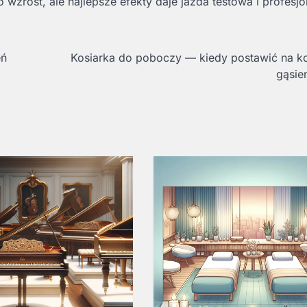
 wzrost, ale najlepsze efekty daje jazda testowa i profesjo
eń
Kosiarka do poboczy — kiedy postawić na ko
gąsie