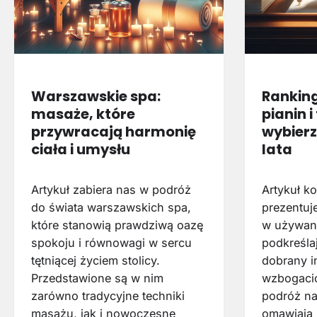
Warszawskie spa:
Rankin
masaże, które
pianin 
przywracają harmonię
wybierz
ciała i umysłu
lata
Artykuł zabiera nas w podróż
Artykuł 
do świata warszawskich spa,
prezentuj
które stanowią prawdziwą oazę
w używane
spokoju i równowagi w sercu
podkreśla
tętniącej życiem stolicy.
dobrany i
Przedstawione są w nim
wzbogaci
zarówno tradycyjne techniki
podróż na 
masażu, jak i nowoczesne
omawiają 