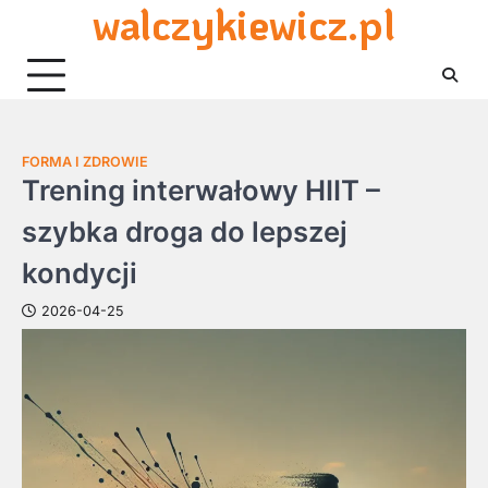
walczykiewicz.pl
Skip
to
content
FORMA I ZDROWIE
Trening interwałowy HIIT –
szybka droga do lepszej
kondycji
2026-04-25