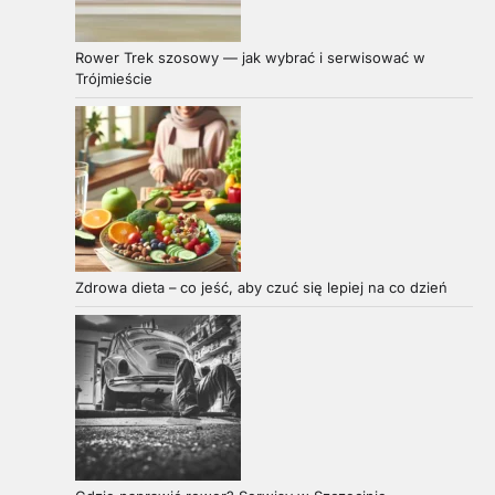
Rower Trek szosowy — jak wybrać i serwisować w
Trójmieście
Zdrowa dieta – co jeść, aby czuć się lepiej na co dzień