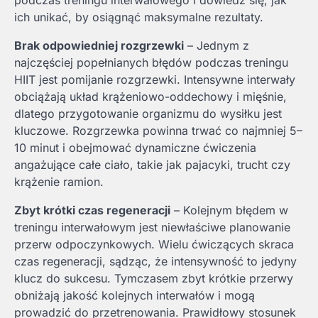
podczas treningu interwałowego i dowiedz się, jak
ich unikać, by osiągnąć maksymalne rezultaty.
Brak odpowiedniej rozgrzewki
– Jednym z
najczęściej popełnianych błędów podczas treningu
HIIT jest pomijanie rozgrzewki. Intensywne interwały
obciążają układ krążeniowo-oddechowy i mięśnie,
dlatego przygotowanie organizmu do wysiłku jest
kluczowe. Rozgrzewka powinna trwać co najmniej 5–
10 minut i obejmować dynamiczne ćwiczenia
angażujące całe ciało, takie jak pajacyki, trucht czy
krążenie ramion.
Zbyt krótki czas regeneracji
– Kolejnym błędem w
treningu interwałowym jest niewłaściwe planowanie
przerw odpoczynkowych. Wielu ćwiczących skraca
czas regeneracji, sądząc, że intensywność to jedyny
klucz do sukcesu. Tymczasem zbyt krótkie przerwy
obniżają jakość kolejnych interwałów i mogą
prowadzić do przetrenowania. Prawidłowy stosunek