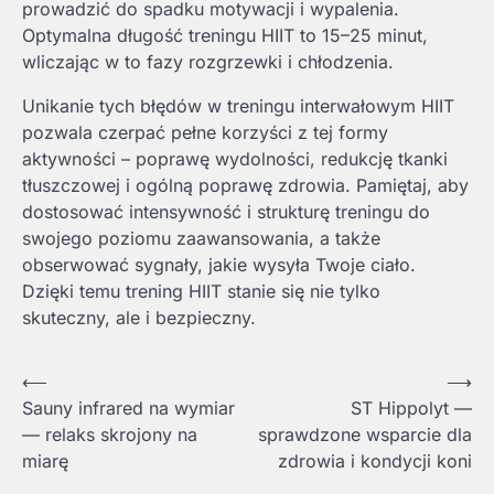
prowadzić do spadku motywacji i wypalenia.
Optymalna długość treningu HIIT to 15–25 minut,
wliczając w to fazy rozgrzewki i chłodzenia.
Unikanie tych błędów w treningu interwałowym HIIT
pozwala czerpać pełne korzyści z tej formy
aktywności – poprawę wydolności, redukcję tkanki
tłuszczowej i ogólną poprawę zdrowia. Pamiętaj, aby
dostosować intensywność i strukturę treningu do
swojego poziomu zaawansowania, a także
obserwować sygnały, jakie wysyła Twoje ciało.
Dzięki temu trening HIIT stanie się nie tylko
skuteczny, ale i bezpieczny.
Nawigacja
⟵
⟶
Sauny infrared na wymiar
ST Hippolyt —
wpisu
— relaks skrojony na
sprawdzone wsparcie dla
miarę
zdrowia i kondycji koni