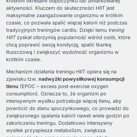
krótkimi okresami odpoczynku lub umiarkowanej
aktywności. Kluczem do skuteczności HIIT jest
maksymalne zaangażowanie organizmu w krótkim
czasie, co pozwala spalić więcej kalorii niż podczas
tradycyjnych treningów cardio. Dzięki temu
trening
HIIT
zyskał olbrzymią popularność wśród osób, które
chcą poprawić swoją kondycję, spalić tkankę
tłuszczową i zwiększyć wydolność organizmu w
krótkim czasie.
Mechanizm działania treningu HIIT opiera się na
zjawisku tzw.
nadwyżki powysiłkowej konsumpcji
tlenu
(EPOC – excess post-exercise oxygen
consumption). Oznacza to, że organizm po
intensywnym wysiłku potrzebuje więcej tlenu, aby
powrócić do stanu spoczynkowego, co prowadzi do
zwiększonego spalania kalorii nawet wiele godzin po
zakończeniu treningu. Dodatkowo intensywny
wysiłek przyspiesza metabolizm, zwiększa