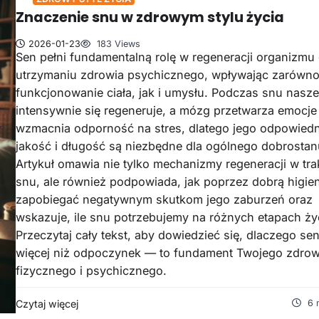
Znaczenie snu w zdrowym stylu życia
2026-01-23
183 Views
Sen pełni fundamentalną rolę w regeneracji organizmu
utrzymaniu zdrowia psychicznego, wpływając zarówno
funkcjonowanie ciała, jak i umysłu. Podczas snu nasze
intensywnie się regeneruje, a mózg przetwarza emocje 
wzmacnia odporność na stres, dlatego jego odpowiedn
jakość i długość są niezbędne dla ogólnego dobrostan
Artykuł omawia nie tylko mechanizmy regeneracji w tra
snu, ale również podpowiada, jak poprzez dobrą higie
zapobiegać negatywnym skutkom jego zaburzeń oraz
wskazuje, ile snu potrzebujemy na różnych etapach ży
Przeczytaj cały tekst, aby dowiedzieć się, dlaczego sen
więcej niż odpoczynek — to fundament Twojego zdrow
fizycznego i psychicznego.
Czytaj więcej
6 