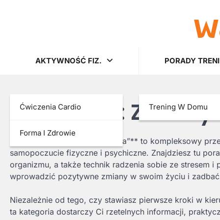
w
Skip
to
content
AKTYWNOŚĆ FIZ.
PORADY TREN
Kategoria:
Zdrowy 
Ćwiczenia Cardio
Trening W Domu
Forma I Zdrowie
Kategoria **„Zdrowy Styl Życia”** to kompleksowy prz
samopoczucie fizyczne i psychiczne. Znajdziesz tu pora
organizmu, a także technik radzenia sobie ze stresem i
wprowadzić pozytywne zmiany w swoim życiu i zadbać
Niezależnie od tego, czy stawiasz pierwsze kroki w kie
ta kategoria dostarczy Ci rzetelnych informacji, prakt