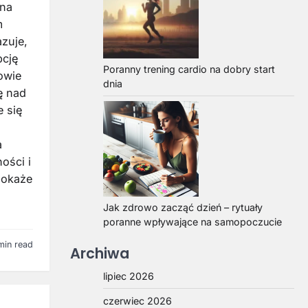
 na
m
zuje,
pcję
Poranny trening cardio na dobry start
owie
dnia
ę nad
 się
a
ości i
pokaże
Jak zdrowo zacząć dzień – rytuały
poranne wpływające na samopoczucie
min read
Archiwa
lipiec 2026
czerwiec 2026