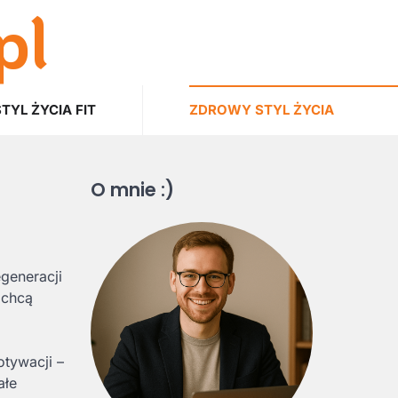
pl
STYL ŻYCIA FIT
ZDROWY STYL ŻYCIA
O mnie :)
generacji
 chcą
otywacji –
ałe