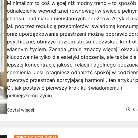
Minimalizm to coś więcej niż modny trend – to sposób
odnalezienie wewnętrznej równowagi w świecie pełny
chaosu, nadmiaru i nieustannych bodźców. Artykuł uka
jak poprzez redukcję przedmiotów, świadomą konsum
oraz uporządkowanie przestrzeni można poprawić zdr
psychiczne, obniżyć poziom stresu i odzyskać kontrol
własnym życiem. Zasada „mniej znaczy więcej” okazuje
kluczowa nie tylko dla estetyki otoczenia, ale także dla
lepszej koncentracji, jakości relacji i ogólnego poczuci
spełnienia. Jeśli pragniesz odnaleźć spokój w codzienn
stworzyć przestrzeń sprzyjającą harmonii, ten artykuł 
Ci, jak postawić pierwszy krok ku świadomemu i
pełniejszemu życiu.
Czytaj więcej
6 
ZDROWY STYL ŻYCIA