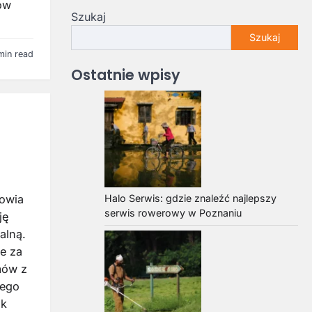
ów
Szukaj
Szukaj
min read
Ostatnie wpisy
rowia
Halo Serwis: gdzie znaleźć najlepszy
serwis rowerowy w Poznaniu
ję
alną.
e za
mów z
nego
ak