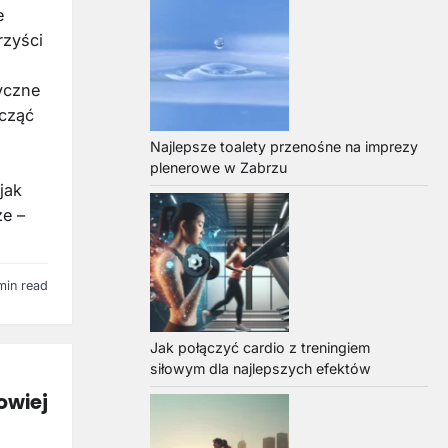
e
rzyści
tyczne
ocząć
Najlepsze toalety przenośne na imprezy
plenerowe w Zabrzu
jak
ze –
min read
Jak połączyć cardio z treningiem
siłowym dla najlepszych efektów
owiej