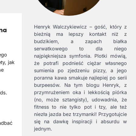
Henryk Walczykiewicz – gość, który z
 na
bieżnią ma lepszy kontakt niż z
budzikiem, a zapach białka
serwatkowego to dla niego
ego
najpiękniejsza symfonia. Plotki mówią,
y, jak
że potrafi podnieść ciężar własnego
ne
sumienia po zjedzeniu pizzy, a jego
poranna kawa smakuje najlepiej po serii
burpeesów. Na tym blogu Henryk, z
przymrużeniem oka i lekkością piórka
ods.
(no, może sztangisty), udowadnia, że
fitness to nie tylko pot i łzy, ale też
niezła jazda bez trzymanki! Przygotujcie
się na dawkę inspiracji i absurdu w
adbać
jednym.