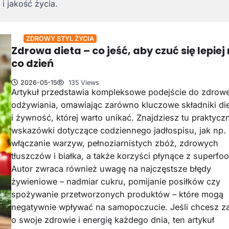
i jakość życia.
ZDROWY STYL ŻYCIA
Zdrowa dieta – co jeść, aby czuć się lepiej
co dzień
2026-05-15
135 Views
Artykuł przedstawia kompleksowe podejście do zdrow
odżywiania, omawiając zarówno kluczowe składniki diet
i żywność, której warto unikać. Znajdziesz tu praktycz
wskazówki dotyczące codziennego jadłospisu, jak np.
włączanie warzyw, pełnoziarnistych zbóż, zdrowych
tłuszczów i białka, a także korzyści płynące z superfo
Autor zwraca również uwagę na najczęstsze błędy
żywieniowe – nadmiar cukru, pomijanie posiłków czy
spożywanie przetworzonych produktów – które mogą
negatywnie wpływać na samopoczucie. Jeśli chcesz z
o swoje zdrowie i energię każdego dnia, ten artykuł