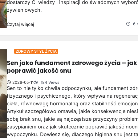
dostarczy Ci wiedzy i inspiracji do świadomych wybor
żywieniowych.
Czytaj więcej
6 
ZDROWY STYL ŻYCIA
Sen jako fundament zdrowego życia – jak
poprawić jakość snu
2026-05-11
184 Views
Sen to nie tylko chwila odpoczynku, ale fundament zd
fizycznego i psychicznego, który wpływa na regenerac
ciała, równowagę hormonalną oraz stabilność emocjon
Artykuł szczegółowo omawia, jakie konsekwencje niesi
sobą brak snu, jakie są najczęstsze przyczyny proble
zasypianiem oraz jak skutecznie poprawić jakość noc
wypoczynku. Dowiesz się, dlaczego higiena snu jest t