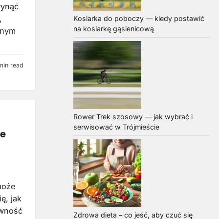
łynąć
,
Kosiarka do poboczy — kiedy postawić
na kosiarkę gąsienicową
ennym
min read
Rower Trek szosowy — jak wybrać i
serwisować w Trójmieście
ne
może
ę, jak
ywność
Zdrowa dieta – co jeść, aby czuć się