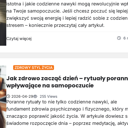
istotna i jakie codzienne nawyki mogą rewolucyjnie wp
na Twoje samopoczucie. Jeśli chcesz poczuć się lepiej
zwiększyć swoją energię i lepiej radzić sobie z codzi
stresem – koniecznie przeczytaj cały artykuł.
Czytaj więcej
6 
ZDROWY STYL ŻYCIA
Jak zdrowo zacząć dzień – rytuały poran
wpływające na samopoczucie
2026-04-29
255 Views
Poranne rytuały to nie tylko codzienne nawyki, ale
fundament zdrowia psychicznego i fizycznego, który 
znacząco poprawić jakość życia. W artykule dowiesz si
świadome rozpoczęcie dnia – poprzez medytację, akt