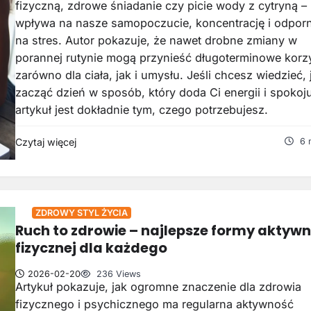
fizyczną, zdrowe śniadanie czy picie wody z cytryną –
wpływa na nasze samopoczucie, koncentrację i odpor
na stres. Autor pokazuje, że nawet drobne zmiany w
porannej rutynie mogą przynieść długoterminowe korz
zarówno dla ciała, jak i umysłu. Jeśli chcesz wiedzieć, 
zacząć dzień w sposób, który doda Ci energii i spokoju
artykuł jest dokładnie tym, czego potrzebujesz.
Czytaj więcej
6 
ZDROWY STYL ŻYCIA
Ruch to zdrowie – najlepsze formy aktywn
fizycznej dla każdego
2026-02-20
236 Views
Artykuł pokazuje, jak ogromne znaczenie dla zdrowia
fizycznego i psychicznego ma regularna aktywność