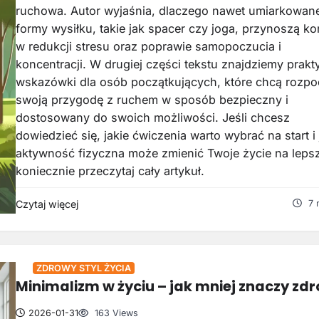
ruchowa. Autor wyjaśnia, dlaczego nawet umiarkowan
formy wysiłku, takie jak spacer czy joga, przynoszą ko
w redukcji stresu oraz poprawie samopoczucia i
koncentracji. W drugiej części tekstu znajdziemy prak
wskazówki dla osób początkujących, które chcą rozp
swoją przygodę z ruchem w sposób bezpieczny i
dostosowany do swoich możliwości. Jeśli chcesz
dowiedzieć się, jakie ćwiczenia warto wybrać na start i 
aktywność fizyczna może zmienić Twoje życie na leps
koniecznie przeczytaj cały artykuł.
Czytaj więcej
7 
ZDROWY STYL ŻYCIA
Minimalizm w życiu – jak mniej znaczy zdr
2026-01-31
163 Views