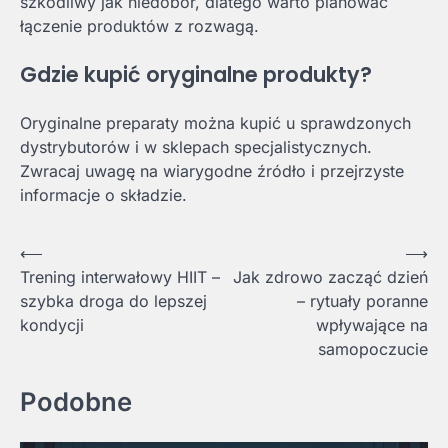
szkodliwy jak niedobór, dlatego warto planować
łączenie produktów z rozwagą.
Gdzie kupić oryginalne produkty?
Oryginalne preparaty można kupić u sprawdzonych
dystrybutorów i w sklepach specjalistycznych.
Zwracaj uwagę na wiarygodne źródło i przejrzyste
informacje o składzie.
Nawigacja
⟵
⟶
Trening interwałowy HIIT –
Jak zdrowo zacząć dzień
wpisu
szybka droga do lepszej
– rytuały poranne
kondycji
wpływające na
samopoczucie
Podobne