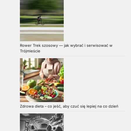
Rower Trek szosowy — jak wybrać i serwisować w
Trójmieście
Zdrowa dieta – co jeść, aby czuć się lepiej na co dzień