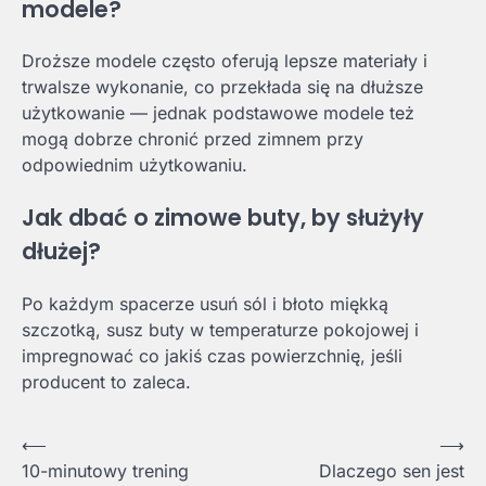
modele?
Droższe modele często oferują lepsze materiały i
trwalsze wykonanie, co przekłada się na dłuższe
użytkowanie — jednak podstawowe modele też
mogą dobrze chronić przed zimnem przy
odpowiednim użytkowaniu.
Jak dbać o zimowe buty, by służyły
dłużej?
Po każdym spacerze usuń sól i błoto miękką
szczotką, susz buty w temperaturze pokojowej i
impregnować co jakiś czas powierzchnię, jeśli
producent to zaleca.
Nawigacja
⟵
⟶
10-minutowy trening
Dlaczego sen jest
wpisu