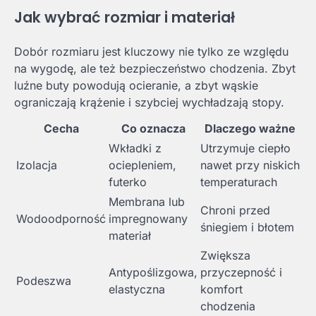
Jak wybrać rozmiar i materiał
Dobór rozmiaru jest kluczowy nie tylko ze względu
na wygodę, ale też bezpieczeństwo chodzenia. Zbyt
luźne buty powodują ocieranie, a zbyt wąskie
ograniczają krążenie i szybciej wychładzają stopy.
Cecha
Co oznacza
Dlaczego ważne
Wkładki z
Utrzymuje ciepło
Izolacja
ociepleniem,
nawet przy niskich
futerko
temperaturach
Membrana lub
Chroni przed
Wodoodporność
impregnowany
śniegiem i błotem
materiał
Zwiększa
Antypoślizgowa,
przyczepność i
Podeszwa
elastyczna
komfort
chodzenia