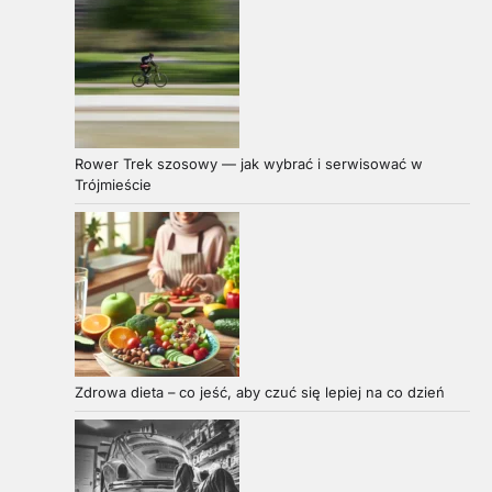
Rower Trek szosowy — jak wybrać i serwisować w
Trójmieście
Zdrowa dieta – co jeść, aby czuć się lepiej na co dzień