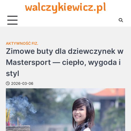
walczykiewicz.pl
Skip
to
content
AKTYWNOŚĆ FIZ.
Zimowe buty dla dziewczynek w
Mastersport — ciepło, wygoda i
styl
2026-03-06