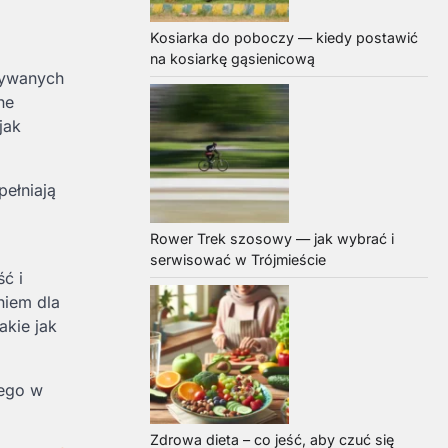
Kosiarka do poboczy — kiedy postawić
na kosiarkę gąsienicową
żywanych
ne
jak
pełniają
Rower Trek szosowy — jak wybrać i
serwisować w Trójmieście
ć i
niem dla
akie jak
tego w
Zdrowa dieta – co jeść, aby czuć się