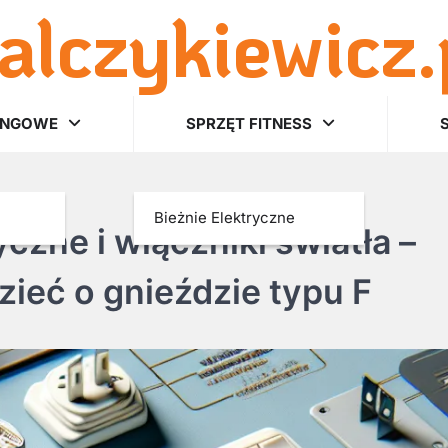
alczykiewicz.
INGOWE
SPRZĘT FITNESS
Bieżnie Elektryczne
czne i włączniki światła –
ieć o gnieździe typu F