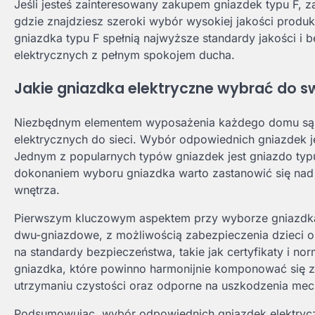
Jeśli jesteś zainteresowany zakupem gniazdek typu F, 
gdzie znajdziesz szeroki wybór wysokiej jakości prod
gniazdka typu F spełnią najwyższe standardy jakości i
elektrycznych z pełnym spokojem ducha.
Jakie gniazdka elektryczne wybrać do 
Niezbędnym elementem wyposażenia każdego domu są gn
elektrycznych do sieci. Wybór odpowiednich gniazdek je
Jednym z popularnych typów gniazdek jest gniazdo typu 
dokonaniem wyboru gniazdka warto zastanowić się nad k
wnętrza.
Pierwszym kluczowym aspektem przy wyborze gniazdka e
dwu-gniazdowe, z możliwością zabezpieczenia dzieci 
na standardy bezpieczeństwa, takie jak certyfikaty i no
gniazdka, które powinno harmonijnie komponować się z
utrzymaniu czystości oraz odporne na uszkodzenia mec
Podsumowując, wybór odpowiednich gniazdek elektrycz