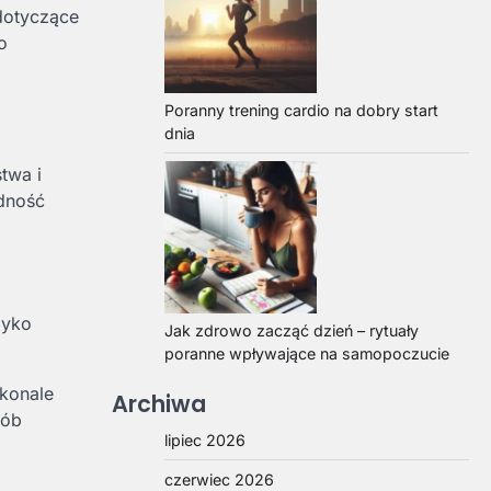
dotyczące
o
Poranny trening cardio na dobry start
dnia
twa i
odność
zyko
Jak zdrowo zacząć dzień – rytuały
poranne wpływające na samopoczucie
skonale
Archiwa
sób
lipiec 2026
czerwiec 2026