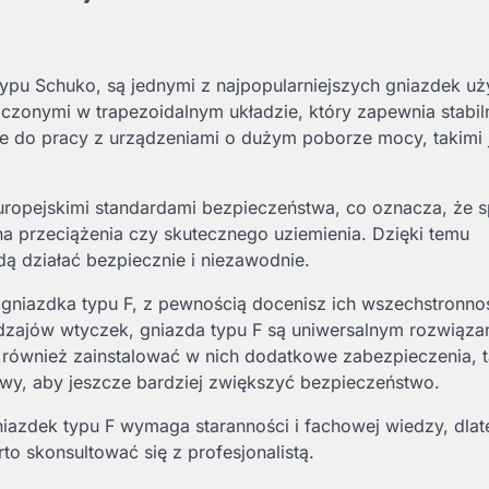
typu Schuko, są jednymi z najpopularniejszych gniazdek u
zczonymi w trapezoidalnym układzie, który zapewnia stabil
ne do pracy z urządzeniami o dużym poborze mocy, takimi 
uropejskimi standardami bezpieczeństwa, co oznacza, że s
a przeciążenia czy skutecznego uziemienia. Dzięki temu
ą działać bezpiecznie i niezawodnie.
 gniazdka typu F, z pewnością docenisz ich wszechstronnoś
dzajów wtyczek, gniazda typu F są uniwersalnym rozwiąza
 również zainstalować w nich dodatkowe zabezpieczenia, t
wy, aby jeszcze bardziej zwiększyć bezpieczeństwo.
iazdek typu F wymaga staranności i fachowej wiedzy, dla
o skonsultować się z profesjonalistą.