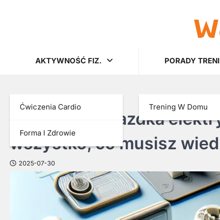
w
Skip
to
content
AKTYWNOŚĆ FIZ.
PORADY TREN
AKTYWNOŚĆ FIZ.
Ćwiczenia Cardio
Trening W Domu
Najlepsze gniazdka elektry
Forma I Zdrowie
wszystko, co musisz wiedz
2025-07-30