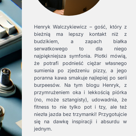
Henryk Walczykiewicz – gość, który z
bieżnią ma lepszy kontakt niż z
budzikiem, a zapach białka
serwatkowego to dla niego
najpiękniejsza symfonia. Plotki mówią,
że potrafi podnieść ciężar własnego
sumienia po zjedzeniu pizzy, a jego
poranna kawa smakuje najlepiej po serii
burpeesów. Na tym blogu Henryk, z
przymrużeniem oka i lekkością piórka
(no, może sztangisty), udowadnia, że
fitness to nie tylko pot i łzy, ale też
niezła jazda bez trzymanki! Przygotujcie
się na dawkę inspiracji i absurdu w
jednym.