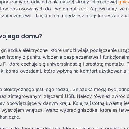
zapraszamy do odwiedzenia naszej strony internetowej
gnia
uktów dostosowanych do Twoich potrzeb. Zapewniamy, że 
 bezpieczeństwa, dzięki czemu będziesz mógł korzystać z u
swojego domu?
iazdka elektryczne, które umożliwiają podłączenie urzą
st istotny z punktu widzenia bezpieczeństwa i funkcjonaln
F, które cechuje się uniwersalnością i prostotą montażu. 
ilkoma kwestiami, które wpłyną na komfort użytkowania i
lektrycznego jest jego rodzaj. Gniazdka mogą być jedno
oraz zintegrowanymi złączami USB. Należy również zwróci
rmy obowiązujące w danym kraju. Kolejną istotną kwestią je
 wystrojem wnętrza. Warto wybrać gniazdka, które są łatw
haniczne.
nych do domu jest decyzją, która powinna być podjęta z 