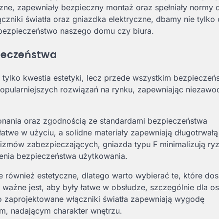
zne, zapewniały bezpieczny montaż oraz spełniały normy 
czniki światła oraz gniazdka elektryczne, dbamy nie tylko 
o bezpieczeństwo naszego domu czy biura.
pieczeństwa
e tylko kwestia estetyki, lecz przede wszystkim bezpieczeńs
popularniejszych rozwiązań na rynku, zapewniając niezaw
konania oraz zgodnością ze standardami bezpieczeństwa
łatwe w użyciu, a solidne materiały zapewniają długotrwałą
izmów zabezpieczających, gniazda typu F minimalizują ry
enia bezpieczeństwa użytkowania.
le również estetyczne, dlatego warto wybierać te, które do
ażne jest, aby były łatwe w obsłudze, szczególnie dla o
o zaprojektowane włączniki światła zapewniają wygodę
m, nadającym charakter wnętrzu.