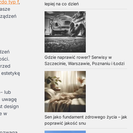
zdo typ f
,
lepiej na co dzień
nasze
rządzeń
dzeń
Gdzie naprawić rower? Serwisy w
ości.
Szczecinie, Warszawie, Poznaniu i Łodzi
Przed
 estetykę
- lub
ć uwagę
st design
e w
Sen jako fundament zdrowego życia – jak
poprawić jakość snu
rozwagą.