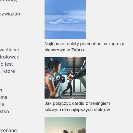
rozwiązań
Najlepsze toalety przenośne na imprezy
wietlenie
plenerowe w Zabrzu
trolować
o jest
, które
h
zema
Jak połączyć cardio z treningiem
ie
siłowym dla najlepszych efektów
stko
ykonane.