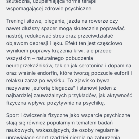
skuteczna, uzupełniająca forma terapii
wspomagającej zdrowie psychiczne.
Treningi siłowe, bieganie, jazda na rowerze czy
nawet dłuższy spacer mogą skutecznie poprawiać
nastrój, redukować stres oraz przeciwdziałać
objawom depresji i lęku. Efekt ten jest częściowo
wynikiem poprawy krążenia krwi, ale przede
wszystkim – naturalnego pobudzenia
neuroprzekaźników, takich jak serotonina i dopamina
oraz właśnie endorfin, które tworzą poczucie euforii i
relaksu zaraz po wysiłku. To zjawisko bywa
nazywane „euforią biegacza” i stanowi jeden z
najbardziej zauważalnych przykładów, jak aktywność
fizyczna wpływa pozytywnie na psychikę.
Sport i ćwiczenia fizyczne jako wsparcie psychiczne
stają się również popularnym tematem badań
naukowych, wskazujących, że osoby regularnie
uprawiające sport rzadziej cierpią na zaburzenia