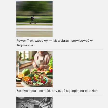
Rower Trek szosowy — jak wybrać i serwisować w
Trójmieście
Zdrowa dieta – co jeść, aby czuć się lepiej na co dzień