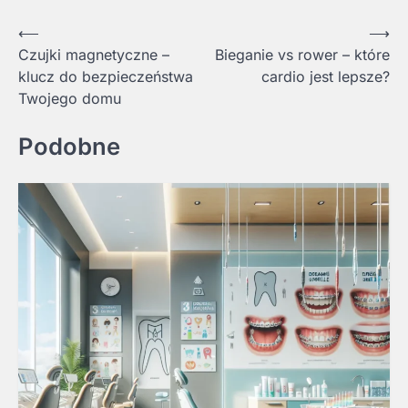
Nawigacja
⟵
⟶
Czujki magnetyczne –
Bieganie vs rower – które
wpisu
klucz do bezpieczeństwa
cardio jest lepsze?
Twojego domu
Podobne