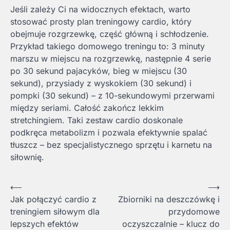
Jeśli zależy Ci na widocznych efektach, warto
stosować prosty plan treningowy cardio, który
obejmuje rozgrzewkę, część główną i schłodzenie.
Przykład takiego domowego treningu to: 3 minuty
marszu w miejscu na rozgrzewkę, następnie 4 serie
po 30 sekund pajacyków, bieg w miejscu (30
sekund), przysiady z wyskokiem (30 sekund) i
pompki (30 sekund) – z 10-sekundowymi przerwami
między seriami. Całość zakończ lekkim
stretchingiem. Taki zestaw cardio doskonale
podkręca metabolizm i pozwala efektywnie spalać
tłuszcz – bez specjalistycznego sprzętu i karnetu na
siłownię.
Nawigacja
⟵
⟶
Jak połączyć cardio z
Zbiorniki na deszczówkę i
wpisu
treningiem siłowym dla
przydomowe
lepszych efektów
oczyszczalnie – klucz do