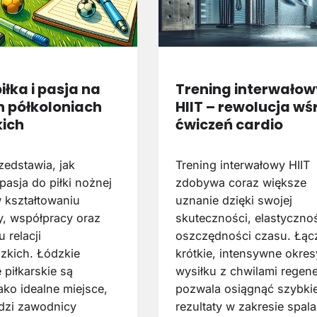
piłka i pasja na
Trening interwałow
h półkoloniach
HIIT – rewolucja wś
kich
ćwiczeń cardio
zedstawia, jak
Trening interwałowy HIIT
pasja do piłki nożnej
zdobywa coraz większe
 kształtowaniu
uznanie dzięki swojej
y, współpracy oraz
skuteczności, elastycznoś
 relacji
oszczędności czasu. Łąc
zkich. Łódzkie
krótkie, intensywne okres
 piłkarskie są
wysiłku z chwilami regene
ako idealne miejsce,
pozwala osiągnąć szybki
dzi zawodnicy
rezultaty w zakresie spala