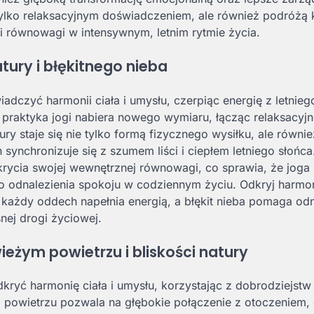
 tylko relaksacyjnym doświadczeniem, ale również podróżą 
i równowagi w intensywnym, letnim rytmie życia.
tury i błękitnego nieba
adczyć harmonii ciała i umysłu, czerpiąc energię z letnieg
 praktyka jogi nabiera nowego wymiaru, łącząc relaksacyjn
 staje się nie tylko formą fizycznego wysiłku, ale równie
nchronizuje się z szumem liści i ciepłem letniego słońca
rycia swojej wewnętrznej równowagi, co sprawia, że joga s
 odnalezienia spokoju w codziennym życiu. Odkryj harmoni
e każdy oddech napełnia energią, a błękit nieba pomaga od
nej drogi życiowej.
ieżym powietrzu i bliskości natury
kryć harmonię ciała i umysłu, korzystając z dobrodziejstw 
 powietrzu pozwala na głębokie połączenie z otoczeniem,