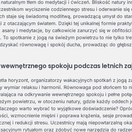
naturalnym tłem do medytacji i ćwiczeń. Bliskość natury in
zestnikom wyciszenie codziennego stresu i oderwanie się
ruch staje się świadomą modlitwą, prowadzącą umysł do sta
i z otaczającym światem. Dzięki tej unikalnej formie prakty
 asany i medytacje, by całkowicie zanurzyć się w obfitości
 To spotkanie z jogą na świeżym powietrzu to nie tylko tre
 odzyskać równowagę i spokój ducha, prowadząc do głębs
wnętrznego spokoju podczas letnich zaj
etla horyzont, organizatorzy wakacyjnych spotkań z jogą z
ny wymiar relaksu i harmonii. Równowaga pod słońcem to ni
walająca na odkrywanie wewnętrznego spokoju i pełne połą
wieżym powietrzu, w otoczeniu natury, gdzie każdy oddech j
Dlaczego warto wybrać to wyjątkowe doświadczenie? Opró
ności, wzmocnienie mięśni i poprawa krążenia, sesje prowa
znej i redukcji stresu. Uczestnicy mają niepowtarzalną oka
aksacyjnym rytuałom oraz zdobyć nowe narzędzia do radzen