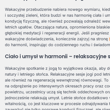
Wakacyjne przebudzenie nabiera nowego wymiaru, kiedy
i soczystej zieleni, która budzi w nas harmonię ciała i u
kondycję fizyczną, ale również pozwalają odnaleźć wew
letnich upałów. Otaczająca natura, opromieniona blaskie
głębokiej medytacji i regeneracji energii. Jeśli pragnie
wakacyjne doświadczenia, koniecznie zajrzyj na stronę
do harmonii, inspirując do codziennego ruchu i świado
Ciało i umysł w harmonii – relaksacyjne 
Wakacyjne spotkanie z jogą to wyjątkowa okazja, aby do
natury i letniego słońca. Relaksacyjne sesje jogi pod le
ale również na regenerację wewnętrznej równowagi. To i
na odprężenie po intensywnych okresach pracy oraz co
powietrzu, uczestnicy uczą się technik oddechowych ora
jednocześnie relaksują umysł. Letnie słońce dodatkowo
witalnością, co jest kluczowe w procesie odnajdywania 
zauważyć nie tylko poprawę kondycji fizycznej, ale ró