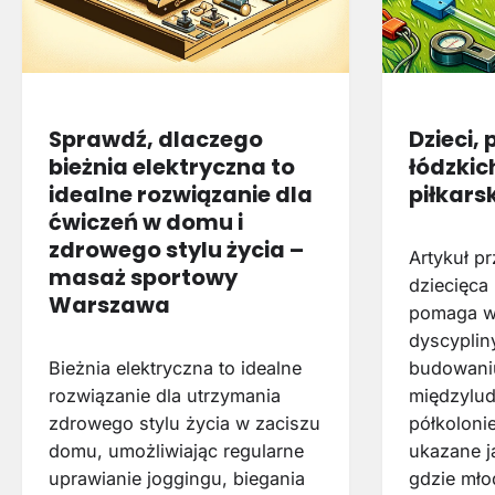
Sprawdź, dlaczego
Dzieci, 
bieżnia elektryczna to
łódzkic
idealne rozwiązanie dla
piłkars
ćwiczeń w domu i
zdrowego stylu życia –
Artykuł pr
masaż sportowy
dziecięca 
Warszawa
pomaga w
dyscyplin
Bieżnia elektryczna to idealne
budowaniu
rozwiązanie dla utrzymania
międzylud
zdrowego stylu życia w zaciszu
półkolonie
domu, umożliwiając regularne
ukazane j
uprawianie joggingu, biegania
gdzie mło