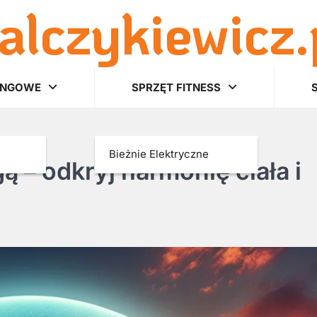
alczykiewicz.
INGOWE
SPRZĘT FITNESS
Bieżnie Elektryczne
 – odkryj harmonię ciała i