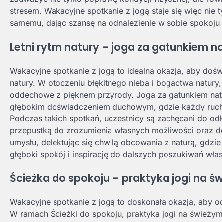
stresem. Wakacyjne spotkanie z jogą staje się więc nie
samemu, dając szansę na odnalezienie w sobie spokoju 
Letni rytm natury – joga za gatunkiem na
Wakacyjne spotkanie z jogą to idealna okazja, aby doświ
natury. W otoczeniu błękitnego nieba i bogactwa natury,
oddechowe z pięknem przyrody. Joga za gatunkiem natury
głębokim doświadczeniem duchowym, gdzie każdy ruch sy
Podczas takich spotkań, uczestnicy są zachęcani do odk
przepustką do zrozumienia własnych możliwości oraz do
umysłu, delektując się chwilą obcowania z naturą, gdzi
głęboki spokój i inspirację do dalszych poszukiwań włas
Ścieżka do spokoju – praktyka jogi na św
Wakacyjne spotkanie z jogą to doskonała okazja, aby od
W ramach Ścieżki do spokoju, praktyka jogi na świeżym