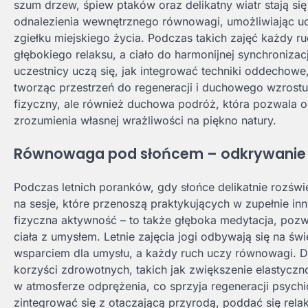
szum drzew, śpiew ptaków oraz delikatny wiatr stają się 
odnalezienia wewnętrznego równowagi, umożliwiając uc
zgiełku miejskiego życia. Podczas takich zajęć każdy 
głębokiego relaksu, a ciało do harmonijnej synchronizacj
uczestnicy uczą się, jak integrować techniki oddechowe,
tworząc przestrzeń do regeneracji i duchowego wzrostu.
fizyczny, ale również duchowa podróż, która pozwala
zrozumienia własnej wrażliwości na piękno natury.
Równowaga pod słońcem – odkrywanie we
Podczas letnich poranków, gdy słońce delikatnie rozświ
na sesje, które przenoszą praktykujących w zupełnie in
fizyczna aktywność – to także głęboka medytacja, poz
ciała z umysłem. Letnie zajęcia jogi odbywają się na ś
wsparciem dla umysłu, a każdy ruch uczy równowagi. 
korzyści zdrowotnych, takich jak zwiększenie elastycz
w atmosferze odprężenia, co sprzyja regeneracji psychic
zintegrować się z otaczającą przyrodą, poddać się rel