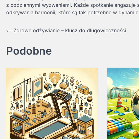
z codziennymi wyzwaniami. Każde spotkanie angazuje z
odkrywania harmonii, które są tak potrzebne w dynami
Nawigacja
⟵
Zdrowe odżywianie – klucz do długowieczności
wpisu
Podobne