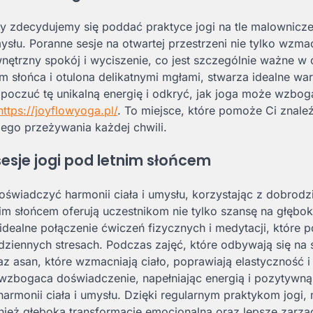
 zdecydujemy się poddać praktyce jogi na tle malownicz
mysłu. Poranne sesje na otwartej przestrzeni nie tylko wzma
nętrzny spokój i wyciszenie, co jest szczególnie ważne w 
m słońca i otulona delikatnymi mgłami, stwarza idealne wa
sz poczuć tę unikalną energię i odkryć, jak joga może wzbog
https://joyflowyoga.pl/
. To miejsce, które pomoże Ci znale
mego przeżywania każdej chwili.
sesje jogi pod letnim słońcem
świadczyć harmonii ciała i umysłu, korzystając z dobrodz
tnim słońcem oferują uczestnikom nie tylko szansę na głęboki
dealne połączenie ćwiczeń fizycznych i medytacji, które 
dziennych stresach. Podczas zajęć, które odbywają się na
z asan, które wzmacniają ciało, poprawiają elastyczność i
 wzbogaca doświadczenie, napełniając energią i pozytywną
harmonii ciała i umysłu. Dzięki regularnym praktykom jogi
wnież głęboką transformację emocjonalną oraz lepsze zarzą