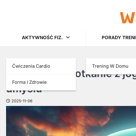
w
Skip
to
content
AKTYWNOŚĆ FIZ.
PORADY TREN
AKTYWNOŚĆ FIZ.
Ćwiczenia Cardio
Trening W Domu
Wakacyjne spotkanie z jogą
Forma I Zdrowie
umysłu
2025-11-06