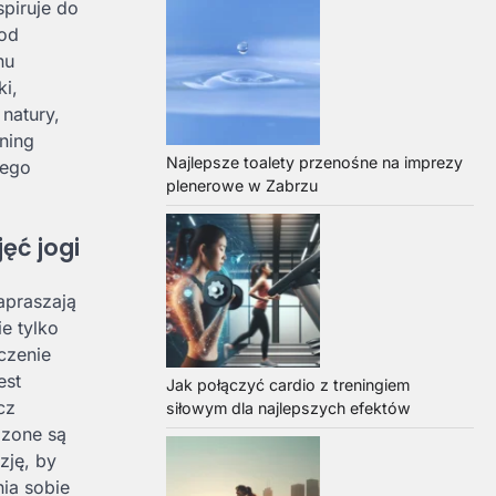
spiruje do
 od
nu
ki,
 natury,
ning
Najlepsze toalety przenośne na imprezy
zego
plenerowe w Zabrzu
ęć jogi
apraszają
e tylko
czenie
est
Jak połączyć cardio z treningiem
cz
siłowym dla najlepszych efektów
dzone są
zję, by
ia sobie