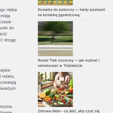
ego nieba
Kosiarka do poboczy — kiedy postawić
na kosiarkę gąsienicową
cniają
czasie
runki do
acić
źć drogę
Rower Trek szosowy — jak wybrać i
serwisować w Trójmieście
iejstw
 relaks,
pozwalają
 świeżym
, można
Zdrowa dieta – co jeść, aby czuć się
dzanie