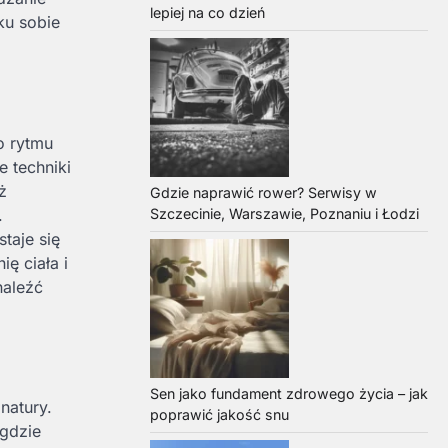
lepiej na co dzień
ku sobie
o rytmu
e techniki
ż
Gdzie naprawić rower? Serwisy w
.
Szczecinie, Warszawie, Poznaniu i Łodzi
taje się
ę ciała i
naleźć
Sen jako fundament zdrowego życia – jak
natury.
poprawić jakość snu
 gdzie