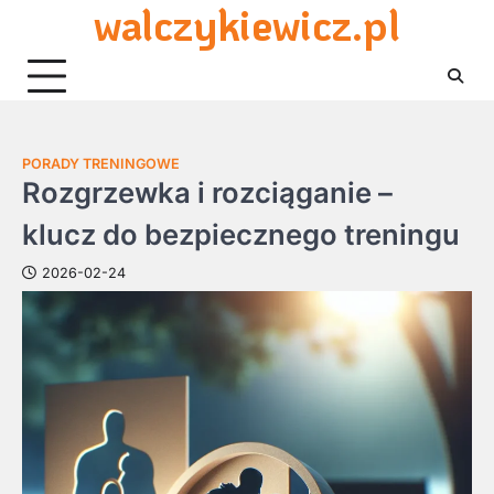
walczykiewicz.pl
Skip
to
content
PORADY TRENINGOWE
Rozgrzewka i rozciąganie –
klucz do bezpiecznego treningu
2026-02-24