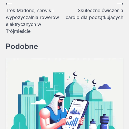
Nawigacja
⟵
⟶
Trek Madone, serwis i
Skuteczne ćwiczenia
wpisu
wypożyczalnia rowerów
cardio dla początkujących
elektrycznych w
Trójmieście
Podobne