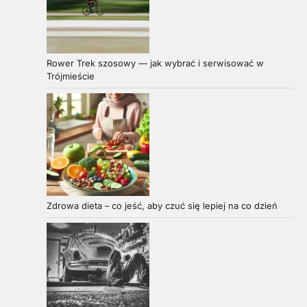
Rower Trek szosowy — jak wybrać i serwisować w
Trójmieście
Zdrowa dieta – co jeść, aby czuć się lepiej na co dzień