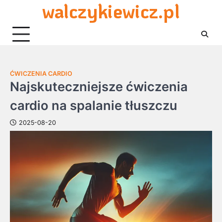
walczykiewicz.pl
Skip
to
content
ĆWICZENIA CARDIO
Najskuteczniejsze ćwiczenia
cardio na spalanie tłuszczu
2025-08-20