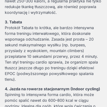
nawet 250–300 kalorii, a regularna praktyka nie tylko
redukuje tkankę tłuszczową, ale również poprawia
koordynację i wytrzymałość.
3. Tabata
Protokół Tabata to krótka, ale bardzo intensywna
forma treningu interwałowego, która doskonale
wspomaga odchudzanie. Zasada jest prosta – 20
sekund maksymalnego wysiłku (np. burpees,
przysiady z wyskokiem, mountain climbers)
przeplatane 10 sekundami przerwy, przez 4 minuty.
Ten styl treningu cardio sprawia, że organizm spala
tłuszcz jeszcze długo po treningu dzięki efektowi
EPOC (podwyższonego powysiłkowego spalania
tlenu).
4. Jazda na rowerze stacjonarnym (Indoor cycling)
Spinning to intensywna forma cardio, która może
pomóc spalić nawet do 600–800 kcal w ciągu
godziny. Idealna dla osób, które wolą ćwiczenia o