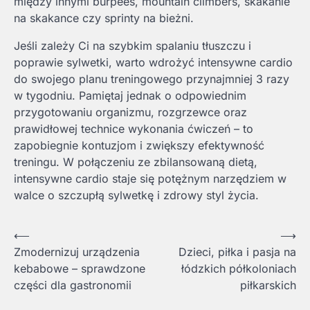
między innymi burpees, mountain climbers, skakanie
na skakance czy sprinty na bieżni.
Jeśli zależy Ci na szybkim spalaniu tłuszczu i
poprawie sylwetki, warto wdrożyć intensywne cardio
do swojego planu treningowego przynajmniej 3 razy
w tygodniu. Pamiętaj jednak o odpowiednim
przygotowaniu organizmu, rozgrzewce oraz
prawidłowej technice wykonania ćwiczeń – to
zapobiegnie kontuzjom i zwiększy efektywność
treningu. W połączeniu ze zbilansowaną dietą,
intensywne cardio staje się potężnym narzędziem w
walce o szczupłą sylwetkę i zdrowy styl życia.
Nawigacja
⟵
⟶
Zmodernizuj urządzenia
Dzieci, piłka i pasja na
wpisu
kebabowe – sprawdzone
łódzkich półkoloniach
części dla gastronomii
piłkarskich