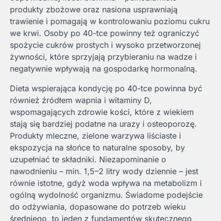
produkty zbożowe oraz nasiona usprawniają
trawienie i pomagają w kontrolowaniu poziomu cukru
we krwi. Osoby po 40-tce powinny też ograniczyć
spożycie cukrów prostych i wysoko przetworzonej
żywności, które sprzyjają przybieraniu na wadze i
negatywnie wpływają na gospodarkę hormonalną.
Dieta wspierająca kondycję po 40-tce powinna być
również źródłem wapnia i witaminy D,
wspomagających zdrowie kości, które z wiekiem
stają się bardziej podatne na urazy i osteoporozę.
Produkty mleczne, zielone warzywa liściaste i
ekspozycja na słońce to naturalne sposoby, by
uzupełniać te składniki. Niezapominanie o
nawodnieniu – min. 1,5–2 litry wody dziennie – jest
równie istotne, gdyż woda wpływa na metabolizm i
ogólną wydolność organizmu. Świadome podejście
do odżywiania, dopasowane do potrzeb wieku
średniego, to jeden z fundamentów skutecznego