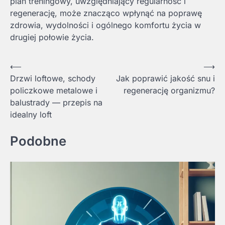
plan treningowy, uwzględniający regularność i
regenerację, może znacząco wpłynąć na poprawę
zdrowia, wydolności i ogólnego komfortu życia w
drugiej połowie życia.
Nawigacja
⟵
⟶
Drzwi loftowe, schody
Jak poprawić jakość snu i
wpisu
policzkowe metalowe i
regenerację organizmu?
balustrady — przepis na
idealny loft
Podobne