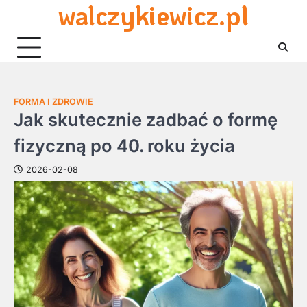
walczykiewicz.pl
Skip
to
content
FORMA I ZDROWIE
Jak skutecznie zadbać o formę
fizyczną po 40. roku życia
2026-02-08