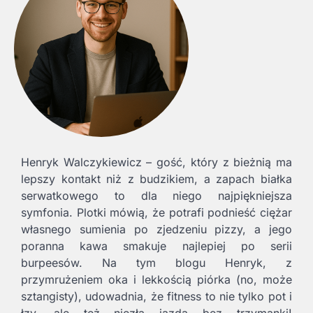
Henryk Walczykiewicz – gość, który z bieżnią ma
lepszy kontakt niż z budzikiem, a zapach białka
serwatkowego to dla niego najpiękniejsza
symfonia. Plotki mówią, że potrafi podnieść ciężar
własnego sumienia po zjedzeniu pizzy, a jego
poranna kawa smakuje najlepiej po serii
burpeesów. Na tym blogu Henryk, z
przymrużeniem oka i lekkością piórka (no, może
sztangisty), udowadnia, że fitness to nie tylko pot i
łzy, ale też niezła jazda bez trzymanki!