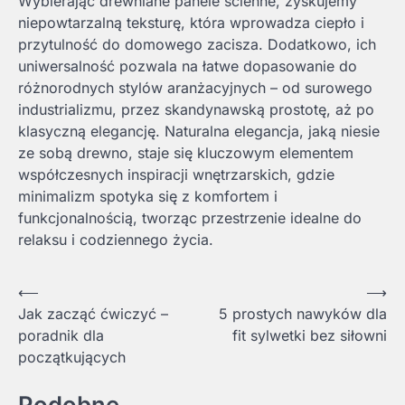
Wybierając drewniane panele ścienne, zyskujemy
niepowtarzalną teksturę, która wprowadza ciepło i
przytulność do domowego zacisza. Dodatkowo, ich
uniwersalność pozwala na łatwe dopasowanie do
różnorodnych stylów aranżacyjnych – od surowego
industrializmu, przez skandynawską prostotę, aż po
klasyczną elegancję. Naturalna elegancja, jaką niesie
ze sobą drewno, staje się kluczowym elementem
współczesnych inspiracji wnętrzarskich, gdzie
minimalizm spotyka się z komfortem i
funkcjonalnością, tworząc przestrzenie idealne do
relaksu i codziennego życia.
Nawigacja
⟵
⟶
Jak zacząć ćwiczyć –
5 prostych nawyków dla
wpisu
poradnik dla
fit sylwetki bez siłowni
początkujących
Podobne