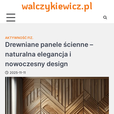
walczykiewicz.pl
Skip
to
content
AKTYWNOŚĆ FIZ.
Drewniane panele ścienne –
naturalna elegancja i
nowoczesny design
2025-11-11