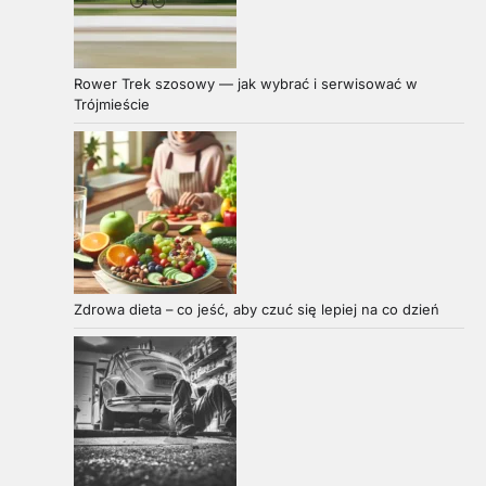
Rower Trek szosowy — jak wybrać i serwisować w
Trójmieście
Zdrowa dieta – co jeść, aby czuć się lepiej na co dzień