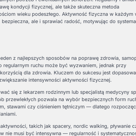
rawę kondycji fizycznej, ale także skuteczna metoda
iwościom wieku podeszłego. Aktywność fizyczna w każdym 
o bezpieczna, ale i sprawiać radość, motywując do system
o jeden z najlepszych sposobów na poprawę zdrowia, samo
ji o regularnym ruchu może być wyzwaniem, jednak przy
korzyścią dla zdrowia. Kluczem do sukcesu jest dopasowa
zwiększanie intensywności aktywności fizycznej.
wać się z lekarzem rodzinnym lub specjalistą medycyny sp
ób przewlekłych pozwala na wybór bezpiecznych form ruc
em, stawami czy ciśnieniem tętniczym — dlatego rozpoczęc
aniami.
tywności, takich jak spacery, nordic walking, pływanie c
ów nie musi być intensywna — regularność i systematyczno