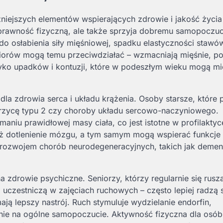
niejszych elementów wspierających zdrowie i jakość życia
prawność fizyczną, ale także sprzyja dobremu samopoczuc
do osłabienia siły mięśniowej, spadku elastyczności stawó
eniorów mogą temu przeciwdziałać – wzmacniają mięśnie, p
yko upadków i kontuzji, które w podeszłym wieku mogą mi
a zdrowia serca i układu krążenia. Osoby starsze, które 
cukrzycę typu 2 czy choroby układu sercowo-naczyniowego.
niu prawidłowej masy ciała, co jest istotne w profilaktyc
ż dotlenienie mózgu, a tym samym mogą wspierać funkcje
rozwojem chorób neurodegeneracyjnych, takich jak demen
a zdrowie psychiczne. Seniorzy, którzy regularnie się rusza
 uczestniczą w zajęciach ruchowych – często lepiej radzą 
ją lepszy nastrój. Ruch stymuluje wydzielanie endorfin,
ie na ogólne samopoczucie. Aktywność fizyczna dla osób