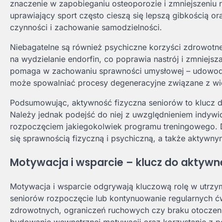
znaczenie w zapobieganiu osteoporozie i zmniejszeniu
uprawiający sport często cieszą się lepszą gibkością 
czynności i zachowanie samodzielności.
Niebagatelne są również psychiczne korzyści zdrowotne
na wydzielanie endorfin, co poprawia nastrój i zmniejsz
pomaga w zachowaniu sprawności umysłowej – udowodni
może spowalniać procesy degeneracyjne związane z wie
Podsumowując, aktywność fizyczna seniorów to klucz do
Należy jednak podejść do niej z uwzględnieniem indywid
rozpoczęciem jakiegokolwiek programu treningowego. D
się sprawnością fizyczną i psychiczną, a także aktywn
Motywacja i wsparcie – klucz do aktywn
Motywacja i wsparcie odgrywają kluczową rolę w utrzym
seniorów rozpoczęcie lub kontynuowanie regularnych 
zdrowotnych, ograniczeń ruchowych czy braku otoczenia
budowanie wewnętrznej motywacji oraz korzystanie z po