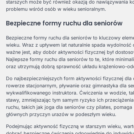
starszych może być również okazją do nawiązywania ko
problemu wśród osób w wieku senioralnym.
Bezpieczne formy ruchu dla seniorów
Bezpieczne formy ruchu dla seniorów to kluczowy elemen
wieku. Wraz z upływem lat naturalnie spada wydolność 
ważne jest, aby dobór aktywności fizycznej był dostoso
Najlepsze formy ruchu dla seniorów to te, które minima
oraz utrzymują dobrą sprawność układu krążeniowo-o
Do najbezpieczniejszych form aktywności fizycznej dla o
rowerze stacjonarnym, pływanie oraz gimnastyka dla 
wykwalifikowanego instruktora. Ćwiczenia w wodzie, tak
stawy, zmniejszając tym samym ryzyko ich przeciążeni
ruchu, takich jak joga dla seniorów czy pilates, pomag
głównych przyczyn urazów w podeszłym wieku.
Podejmując aktywność fizyczną w starszym wieku, warto
dobrać bezpieczne ćwiczenia odpowiednie do indywidua