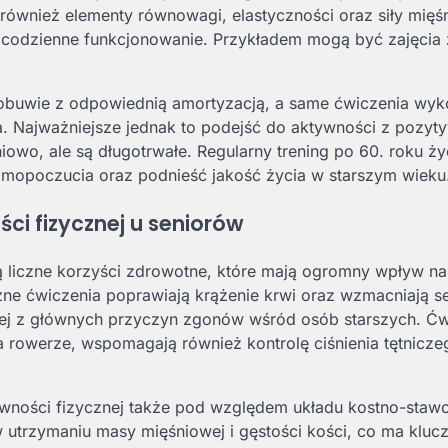
również elementy równowagi, elastyczności oraz siły mięś
codzienne funkcjonowanie. Przykładem mogą być zajęcia z
 obuwie z odpowiednią amortyzacją, a same ćwiczenia wy
a. Najważniejsze jednak to podejść do aktywności z pozy
iowo, ale są długotrwałe. Regularny trening po 60. roku ż
mopoczucia oraz podnieść jakość życia w starszym wieku
ci fizycznej u seniorów
ą liczne korzyści zdrowotne, które mają ogromny wpływ na
ne ćwiczenia poprawiają krążenie krwi oraz wzmacniają se
ej z głównych przyczyn zgonów wśród osób starszych. Ćw
a rowerze, wspomagają również kontrolę ciśnienia tętnicze
tywności fizycznej także pod względem układu kostno-sta
 utrzymaniu masy mięśniowej i gęstości kości, co ma klu