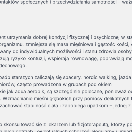
ntaktów społecznych i przeciwdziałania samotności – wa
t utrzymania dobrej kondycji fizycznej i psychicznej w s
organizmu, zmniejsza się masa mięśniowa i gęstość kości, 
wany do indywidualnych możliwości i stanu zdrowia osoby 
lizują ryzyko kontuzji, wspierają równowagę, poprawiają m
ddechowego.
sób starszych zaliczają się spacery, nordic walking, jazda
seniorów, często prowadzona w grupach pod okiem
ie jak aqua aerobik, są szczególnie polecane, ponieważ o
a. Wzmacnianie mięśni głębokich przy pomocy delikatnych 
a zachować stabilność ciała i zapobiega upadkom – jednej z
 skonsultować się z lekarzem lub fizjoterapeutą, którzy 
lnych potrzeb i ewentualnych schorzeń. Regularny i umia