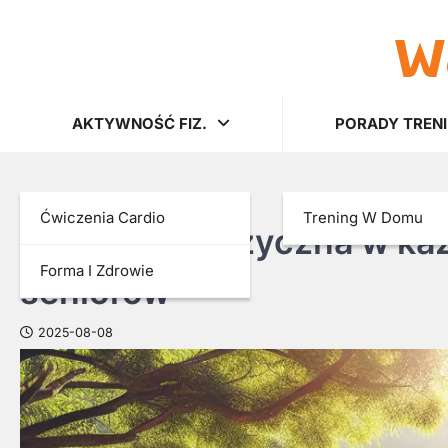
w
Skip
to
content
AKTYWNOŚĆ FIZ.
PORADY TREN
AKTYWNOŚĆ FIZ.
Ćwiczenia Cardio
Trening W Domu
Aktywność fizyczna w ka
Forma I Zdrowie
seniorów
2025-08-08