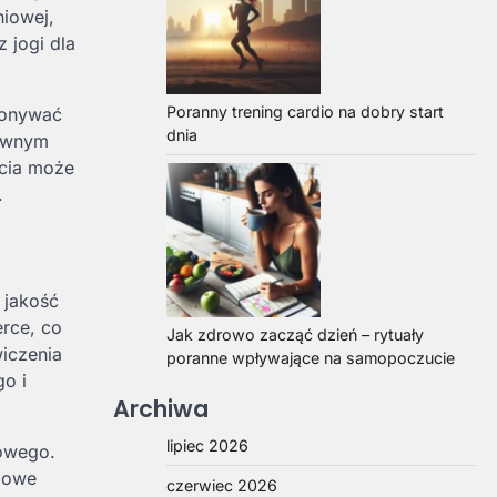
niowej,
 jogi dla
Poranny trening cardio na dobry start
konywać
dnia
tywnym
ycia może
.
 jakość
rce, co
Jak zdrowo zacząć dzień – rytuały
iczenia
poranne wpływające na samopoczucie
go i
Archiwa
lipiec 2026
wowego.
czowe
czerwiec 2026