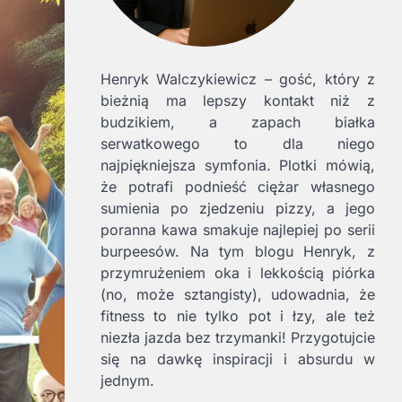
Henryk Walczykiewicz – gość, który z
bieżnią ma lepszy kontakt niż z
budzikiem, a zapach białka
serwatkowego to dla niego
najpiękniejsza symfonia. Plotki mówią,
że potrafi podnieść ciężar własnego
sumienia po zjedzeniu pizzy, a jego
poranna kawa smakuje najlepiej po serii
burpeesów. Na tym blogu Henryk, z
przymrużeniem oka i lekkością piórka
(no, może sztangisty), udowadnia, że
fitness to nie tylko pot i łzy, ale też
niezła jazda bez trzymanki! Przygotujcie
się na dawkę inspiracji i absurdu w
jednym.