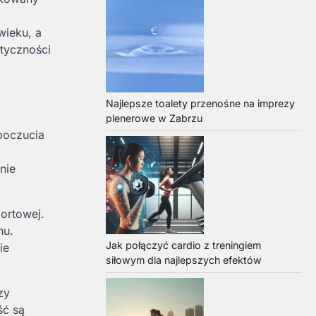
wieku, a
atyczności
Najlepsze toalety przenośne na imprezy
plenerowe w Zabrzu
poczucia
nie
ortowej.
hu.
Jak połączyć cardio z treningiem
ie
siłowym dla najlepszych efektów
zy
ść są