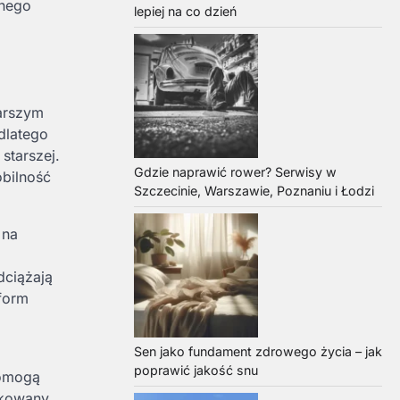
żnego
lepiej na co dzień
tarszym
dlatego
starszej.
Gdzie naprawić rower? Serwisy w
obilność
Szczecinie, Warszawie, Poznaniu i Łodzi
 na
dciążają
form
Sen jako fundament zdrowego życia – jak
poprawić jakość snu
pomogą
rkowany