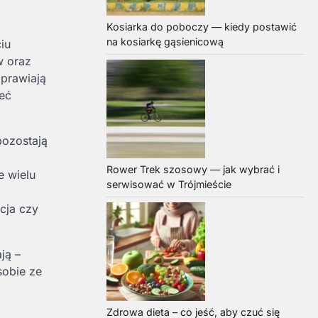
Kosiarka do poboczy — kiedy postawić
na kosiarkę gąsienicową
iu
w oraz
oprawiają
eć
pozostają
Rower Trek szosowy — jak wybrać i
e wielu
serwisować w Trójmieście
cja czy
ją –
sobie ze
Zdrowa dieta – co jeść, aby czuć się