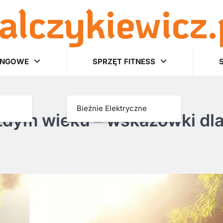
alczykiewicz.
INGOWE
SPRZĘT FITNESS
Bieżnie Elektryczne
żdym wieku – wskazówki dl