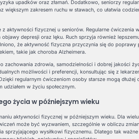
 ryzyka upadków oraz złamań. Dodatkowo, seniorzy regular
oraz większym zakresem ruchu w stawach, co ułatwia codzi
 z aktywności fizycznej u seniorów. Regularne ćwiczenia 
a objawy depresji oraz lęku. Ruch sprzyja również lepszemu
ono, że aktywność fizyczna przyczynia się do poprawy p
kiem, takie jak choroba Alzheimera.
 zachowania zdrowia, samodzielności i dobrej jakości życ
ualnych możliwości i preferencji, konsultując się z lekarz
zięki regularnym ćwiczeniom osoby starsze mogą dłużej 
ym udziałem w życiu społecznym.
ego życia w późniejszym wieku
aniu aktywności fizycznej w późniejszym wieku. Dla wielu
ćwiczeń może być wyzwaniem, szczególnie w obliczu zmia
 sprzyjającego wysiłkowi fizycznemu. Dlatego tak ważne 
mocy bliskich, opiekunów i specjalistów.