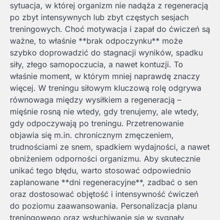
sytuacja, w której organizm nie nadąża z regeneracją
po zbyt intensywnych lub zbyt częstych sesjach
treningowych. Choć motywacja i zapał do ćwiczeń są
ważne, to właśnie **brak odpoczynku** może
szybko doprowadzić do stagnacji wyników, spadku
siły, złego samopoczucia, a nawet kontuzji. To
właśnie moment, w którym mniej naprawdę znaczy
więcej. W treningu siłowym kluczową rolę odgrywa
równowaga między wysiłkiem a regeneracją –
mięśnie rosną nie wtedy, gdy trenujemy, ale wtedy,
gdy odpoczywają po treningu. Przetrenowanie
objawia się m.in. chronicznym zmęczeniem,
trudnościami ze snem, spadkiem wydajności, a nawet
obniżeniem odporności organizmu. Aby skutecznie
unikać tego błędu, warto stosować odpowiednio
zaplanowane **dni regeneracyjne**, zadbać o sen
oraz dostosować objętość i intensywność ćwiczeń
do poziomu zaawansowania. Personalizacja planu
treningowego oraz wsłuchiwanie się w sygnały