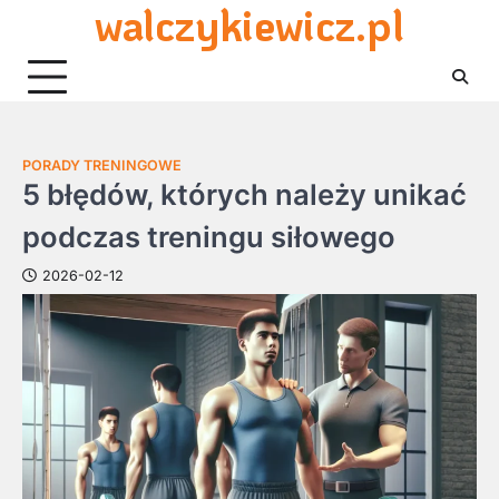
walczykiewicz.pl
Skip
to
content
PORADY TRENINGOWE
5 błędów, których należy unikać
podczas treningu siłowego
2026-02-12