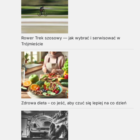
Rower Trek szosowy — jak wybrać i serwisować w
Trójmieście
Zdrowa dieta – co jeść, aby czuć się lepiej na co dzień