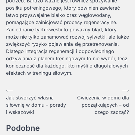
potrzeb. Bardzo ważne jest również spożywanie
posiłku potreningowego, który powinien zawierać
łatwo przyswajalne białko oraz węglowodany,
pomagające zainicjować procesy regeneracyjne.
Zaniedbanie tych kwestii to poważny błąd, który
może nie tylko zahamować rozwój sylwetki, ale także
zwiększyć ryzyko pojawienia się przetrenowania.
Dlatego integracja regeneracji i odpowiedniego
odżywiania z planem treningowym to nie wybór, lecz
konieczność dla każdego, kto myśli o długofalowych
efektach w treningu siłowym.
Nawigacja
⟵
⟶
Jak stworzyć własną
Ćwiczenia w domu dla
wpisu
siłownię w domu – porady
początkujących – od
i wskazówki
czego zacząć?
Podobne