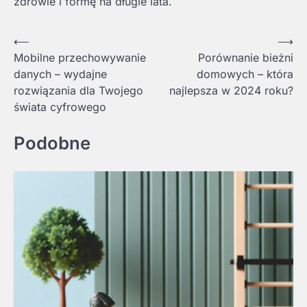
zdrowie i formę na długie lata.
Nawigacja
⟵
⟶
Mobilne przechowywanie
Porównanie bieżni
wpisu
danych – wydajne
domowych – która
rozwiązania dla Twojego
najlepsza w 2024 roku?
świata cyfrowego
Podobne