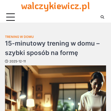
walczykiewicz.pl
Skip
to
content
TRENING W DOMU
15-minutowy trening w domu –
szybki sposób na formę
2025-12-11